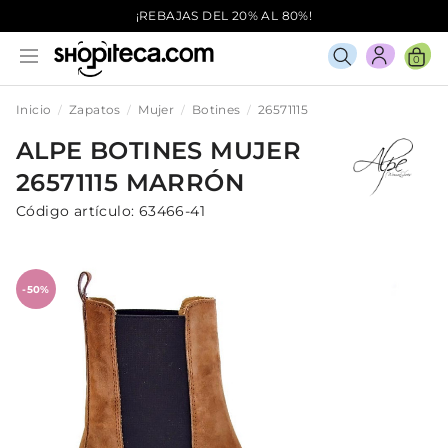
¡REBAJAS DEL 20% AL 80%!
0
Inicio
Zapatos
Mujer
Botines
26571115
ALPE
BOTINES
MUJER
26571115
MARRÓN
Código artículo:
63466-41
-50%