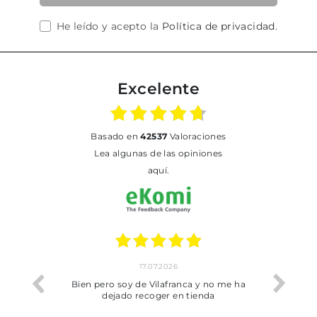
He leído y acepto la
Política de privacidad
.
Excelente
basado en
42537
Valoraciones
Lea algunas de las opiniones
aquí.
02.07.2026
o me ha
Todo bien
a