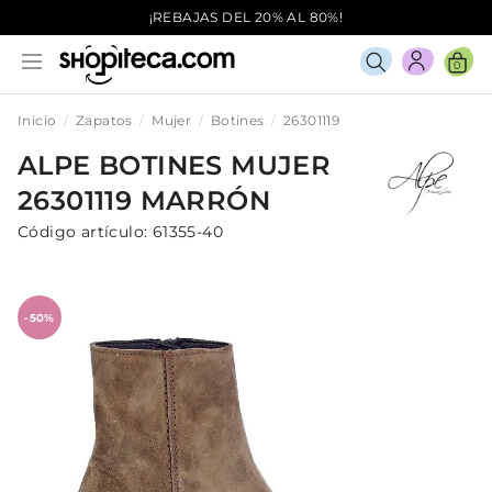
¡REBAJAS DEL 20% AL 80%!
0
Inicio
Zapatos
Mujer
Botines
26301119
ALPE
BOTINES
MUJER
26301119
MARRÓN
Código artículo:
61355-40
-50%