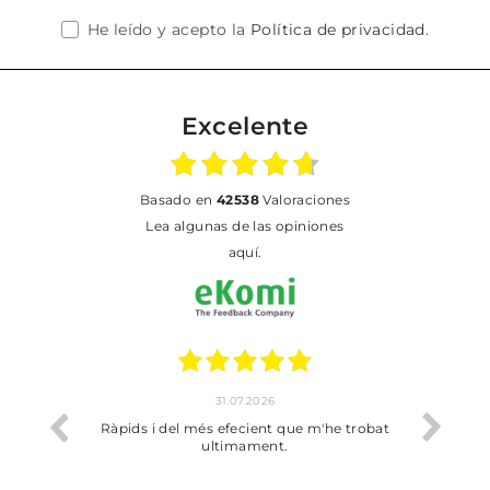
He leído y acepto la
Política de privacidad
.
Excelente
basado en
42538
Valoraciones
Lea algunas de las opiniones
aquí.
31.07.2026
17
Ràpids i del més efecient que m'he trobat
Bien pero soy de 
ultimament.
dejado rec