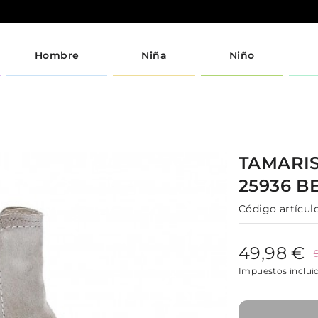
Hombre
Niña
Niño
TAMARI
25936
B
Código artículo
49,98 €
Impuestos inclui