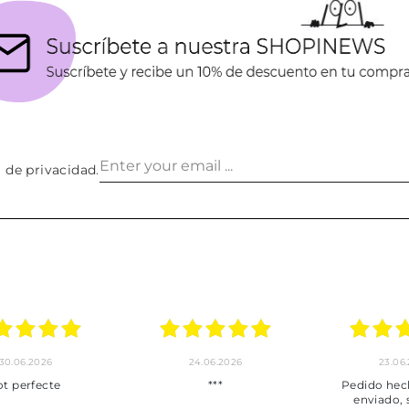
a de privacidad
.
30.06.2026
24.06.2026
23.06
ot perfecte
***
Pedido hec
enviado,