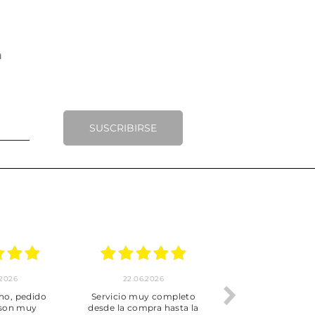
SUSCRIBIRSE
.2026
22.06.2026
20.06.2026
ho, pedido
Servicio muy completo
Envío rápid
 son muy
desde la compra hasta la