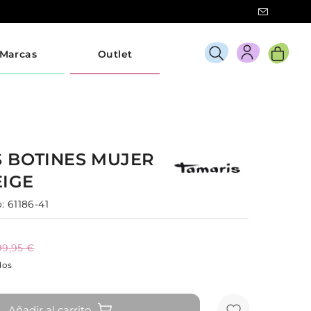
Marcas
Outlet
S
BOTINES
MUJER
EIGE
:
61186-41
99,95 €
dos
Añadir al carrito