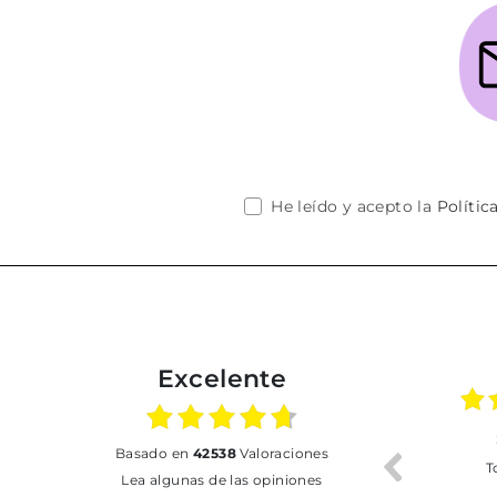
He leído y acepto la
Polític
Excelente
02.07.2026
01.07.2026
basado en
42538
Valoraciones
Todo bien
BUENA
T
Lea algunas de las opiniones