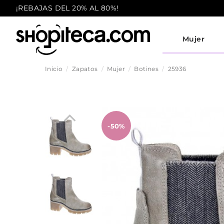
¡REBAJAS DEL 20% AL 80%!
Mujer
Inicio
Zapatos
Mujer
Botines
25936
-50%