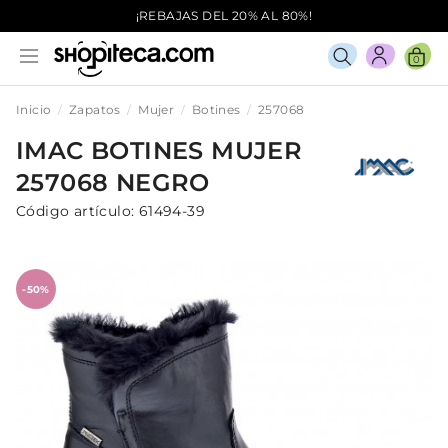
¡REBAJAS DEL 20% AL 80%!
0
Inicio
Zapatos
Mujer
Botines
257068
IMAC
BOTINES
MUJER
257068
NEGRO
Código artículo:
61494-39
-50%