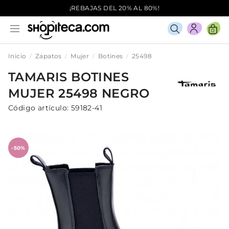
¡REBAJAS DEL 20% AL 80%!
0
Inicio
Zapatos
Mujer
Botines
25498
TAMARIS
BOTINES
MUJER
25498
NEGRO
Código artículo:
59182-41
-50%