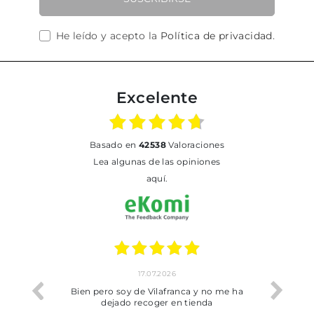
He leído y acepto la
Política de privacidad
.
Excelente
basado en
42538
Valoraciones
Lea algunas de las opiniones
aquí.
17.07.2026
he trobat
Bien pero soy de Vilafranca y no me ha
dejado recoger en tienda