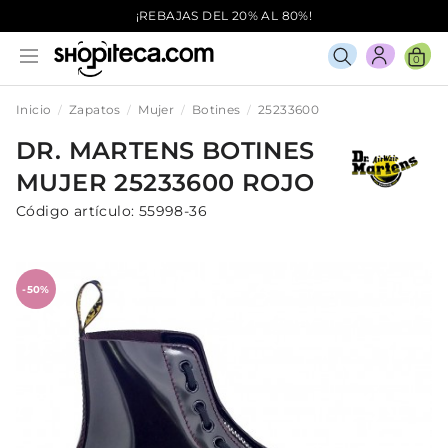
¡REBAJAS DEL 20% AL 80%!
0
Inicio
Zapatos
Mujer
Botines
25233600
DR. MARTENS
BOTINES
MUJER
25233600
ROJO
Código artículo:
55998-36
-50%