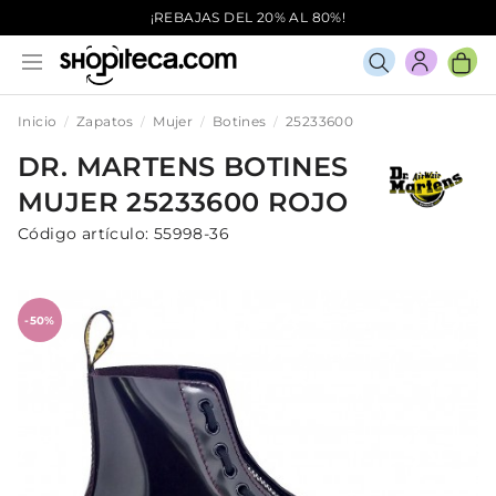
¡REBAJAS DEL 20% AL 80%!
Inicio
Zapatos
Mujer
Botines
25233600
DR. MARTENS
BOTINES
MUJER
25233600
ROJO
Código artículo:
55998-36
-50%