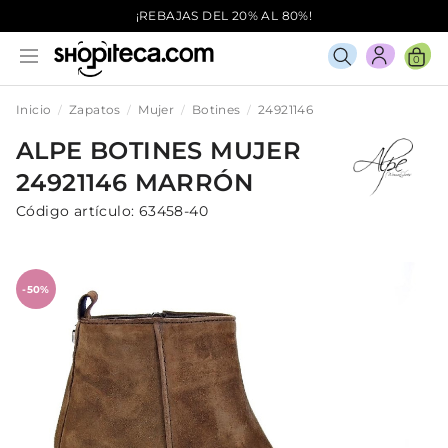
¡REBAJAS DEL 20% AL 80%!
0
Inicio
Zapatos
Mujer
Botines
24921146
ALPE
BOTINES
MUJER
24921146
MARRÓN
Código artículo:
63458-40
-50%