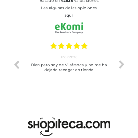
basado en
42538
Valoraciones
Lea algunas de las opiniones
aquí.
17.07.2026
he trobat
Bien pero soy de Vilafranca y no me ha
dejado recoger en tienda