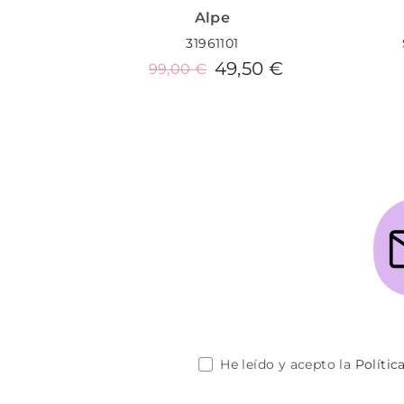
Alpe
31961101
49,50 €
99,00 €
Añadir al carrito
He leído y acepto la
Polític