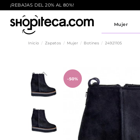
¡REBAJAS DEL 20% AL 80%!
Mujer
Inicio
Zapatos
Mujer
Botines
24921105
-50%