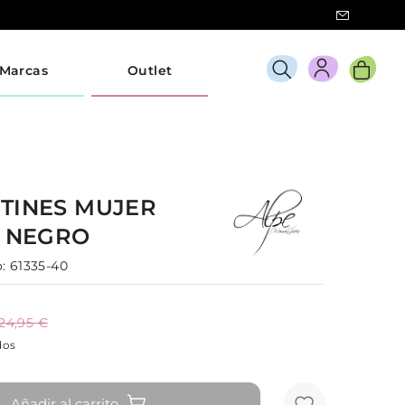
Marcas
Outlet
TINES
MUJER
5
NEGRO
:
61335-40
124,95 €
dos
Añadir al carrito