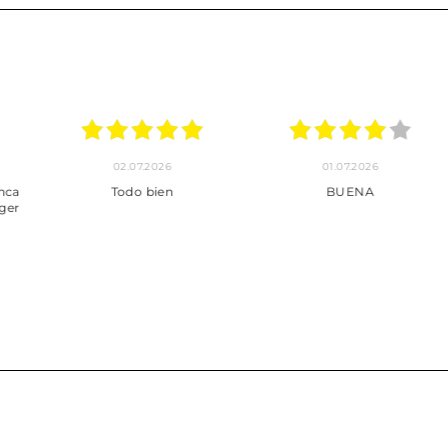
24.06.2026
23.06.2026
22.06
***
Pedido hecho, pedido
Servicio mu
enviado, son muy
desde la com
puntuales con los envíos y
entrega del
muy bien empaquetados.