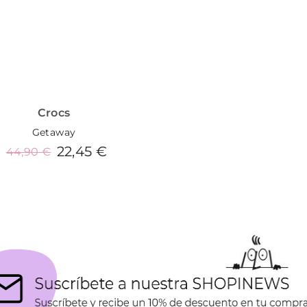
Crocs
Getaway
22,45 €
44,90 €
Añadir al carrito