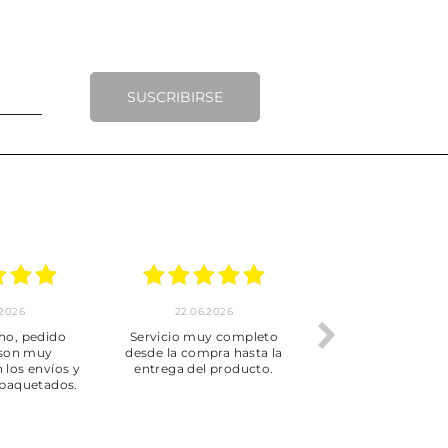
SUSCRIBIRSE
.2026
22.06.2026
20.06.2026
ho, pedido
Servicio muy completo
Envío rápid
 son muy
desde la compra hasta la
 los envíos y
entrega del producto.
paquetados.