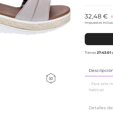
32,48 €
6
Impuestos inclui
Tienes
27:43:01
p
Descripció
- Para este 
habitual
Detalles de