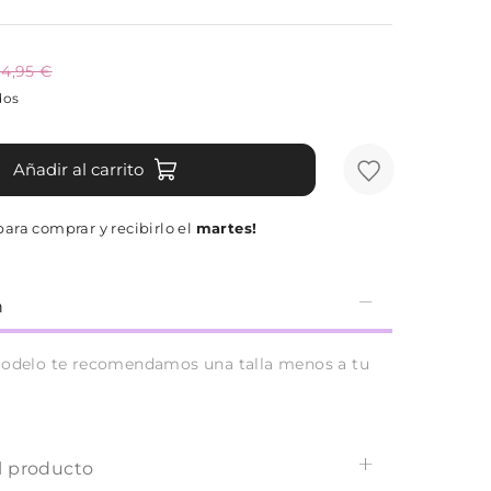
4,95 €
dos
Añadir al carrito
ara comprar y recibirlo el
martes!
n
modelo te recomendamos una talla menos a tu
l producto