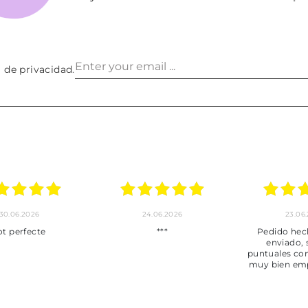
a de privacidad
.
30.06.2026
24.06.2026
23.06
ot perfecte
***
Pedido hec
enviado,
puntuales con
muy bien em