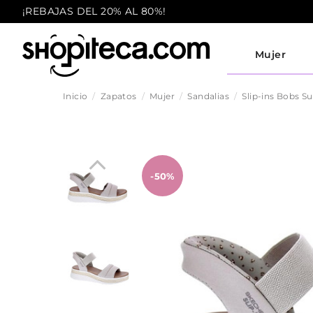
¡REBAJAS DEL 20% AL 80%!
Mujer
Inicio
Zapatos
Mujer
Sandalias
Slip-ins Bobs S
-50%