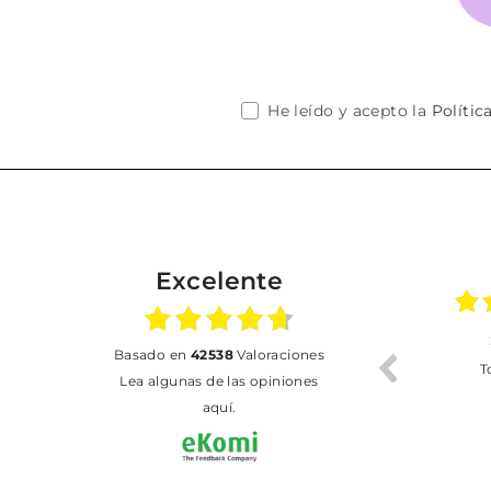
He leído y acepto la
Polític
Excelente
02.07.2026
01.07.2026
basado en
42538
Valoraciones
Todo bien
BUENA
T
Lea algunas de las opiniones
aquí.