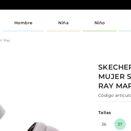
Hombre
Niña
Niño
un Ray
SKECHE
MUJER
RAY
MA
Código artículo
Tallas
36
37