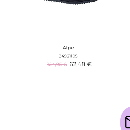
Alpe
24921105
62,48 €
124,95 €
Añadir al carrito