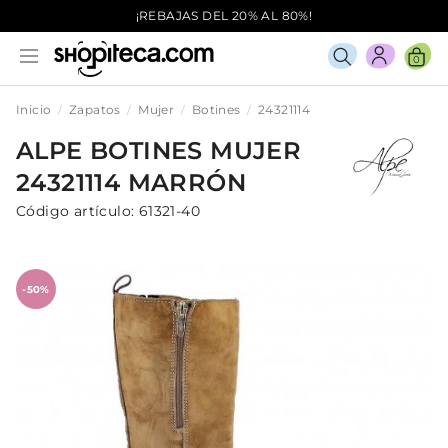
¡REBAJAS DEL 20% AL 80%!
0
Inicio
Zapatos
Mujer
Botines
24321114
ALPE
BOTINES
MUJER
24321114
MARRÓN
Código artículo:
61321-40
-50%