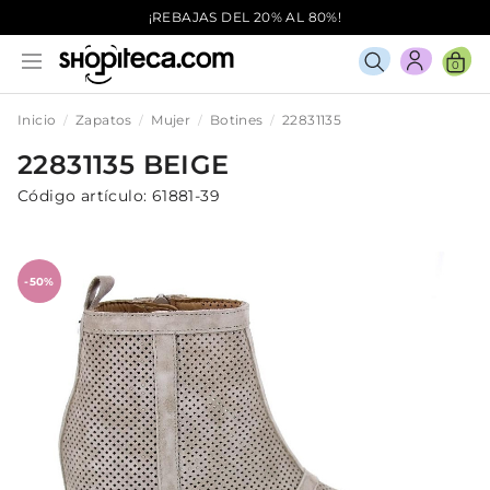
¡REBAJAS DEL 20% AL 80%!
0
Inicio
Zapatos
Mujer
Botines
22831135
22831135
BEIGE
Código artículo:
61881-39
-50%