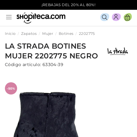
¡REBAJAS DEL 20% AL 80%!
0
Inicio
Zapatos
Mujer
Botines
2202775
LA STRADA
BOTINES
MUJER
2202775
NEGRO
Código artículo:
63304-39
-50%