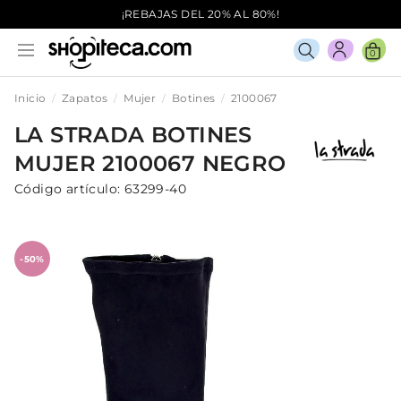
¡REBAJAS DEL 20% AL 80%!
0
Inicio
Zapatos
Mujer
Botines
2100067
LA STRADA
BOTINES
MUJER
2100067
NEGRO
Código artículo:
63299-40
-50%