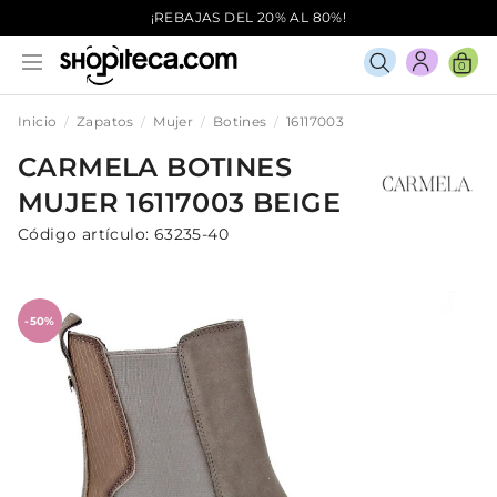
¡REBAJAS DEL 20% AL 80%!
0
Inicio
Zapatos
Mujer
Botines
16117003
CARMELA
BOTINES
MUJER
16117003
BEIGE
Código artículo:
63235-40
-50%