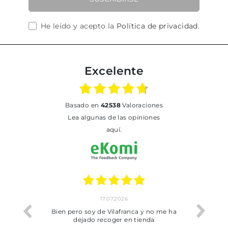
He leído y acepto la
Política de privacidad
.
Excelente
basado en
42538
Valoraciones
Lea algunas de las opiniones
aquí.
17.07.2026
he trobat
Bien pero soy de Vilafranca y no me ha
dejado recoger en tienda