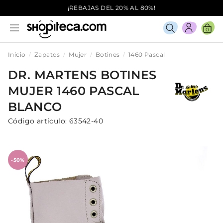
¡REBAJAS DEL 20% AL 80%!
0
Inicio
Zapatos
Mujer
Botines
1460 Pascal
DR. MARTENS
BOTINES
MUJER
1460 PASCAL
BLANCO
Código artículo:
63542-40
-50%