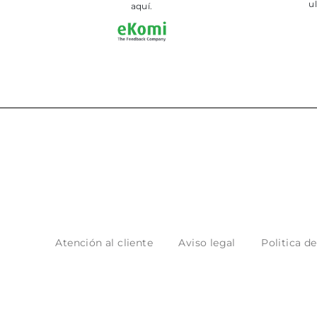
 tienda
aquí.
Atención al cliente
Aviso legal
Politica d