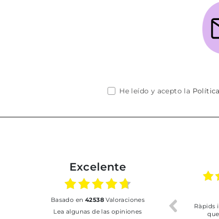
He leído y acepto la
Polític
Excelente
7.07.2026
02.07.2026
01.07.2
basado en
42538
Valoraciones
soy de Vilafranca
Todo bien
BUEN
Lea algunas de las opiniones
 dejado recoger