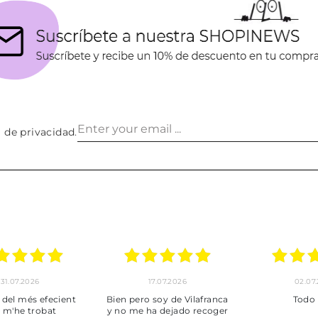
a de privacidad
.
026
30.06.2026
24.06.2026
A
Tot perfecte
***