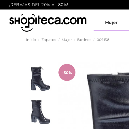
¡REBAJAS DEL 20% AL 80%!
Mujer
Inicio
Zapatos
Mujer
Botines
009138
-50%