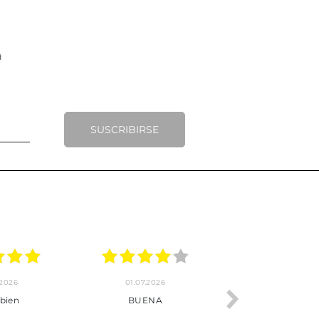
SUSCRIBIRSE
23.06.2026
22.06.2026
Pedido hecho, pedido
Servicio muy completo
enviado, son muy
desde la compra hasta la