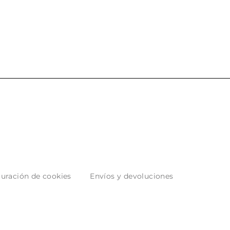
puntuales con los envíos y
entrega del producto.
muy bien empaquetados.
uración de cookies
Envíos y devoluciones