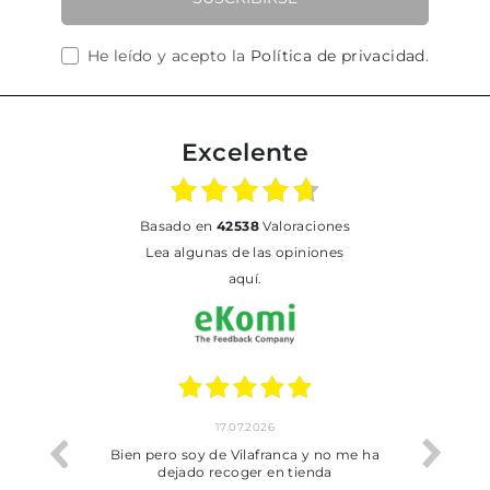
He leído y acepto la
Política de privacidad
.
Excelente
basado en
42538
Valoraciones
Lea algunas de las opiniones
aquí.
17.07.2026
he trobat
Bien pero soy de Vilafranca y no me ha
dejado recoger en tienda