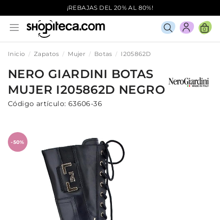
¡REBAJAS DEL 20% AL 80%!
0
Inicio
Zapatos
Mujer
Botas
I205862D
NERO GIARDINI
BOTAS
MUJER
I205862D
NEGRO
Código artículo:
63606-36
-50%