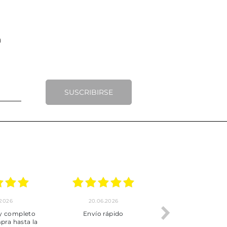
SUSCRIBIRSE
.2026
20.06.2026
17.06.2026
y completo
Envío rápido
Todo correcto.
pra hasta la
servicio