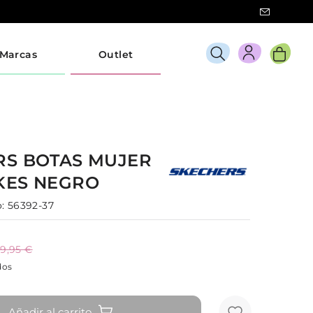
Marcas
Outlet
RS
BOTAS
MUJER
KES
NEGRO
:
56392-37
9,95 €
dos
Añadir al carrito