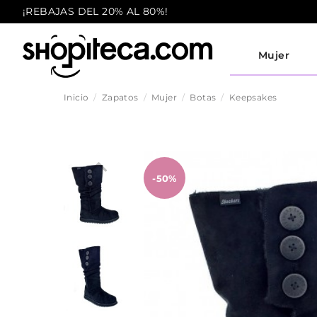
¡REBAJAS DEL 20% AL 80%!
Mujer
Inicio
Zapatos
Mujer
Botas
Keepsakes
-50%