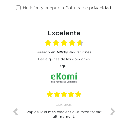
He leído y acepto la
Política de privacidad
.
Excelente
basado en
42538
Valoraciones
Lea algunas de las opiniones
aquí.
31.07.2026
io
Ràpids i del més efecient que m'he trobat
Bien p
ultimament.