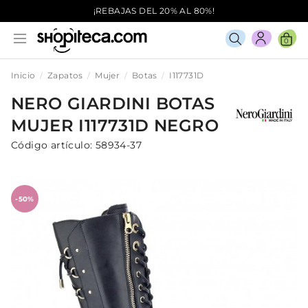
¡REBAJAS DEL 20% AL 80%!
0
Inicio
Zapatos
Mujer
Botas
I117731D
NERO GIARDINI
BOTAS
MUJER
I117731D
NEGRO
Código artículo:
58934-37
-50%