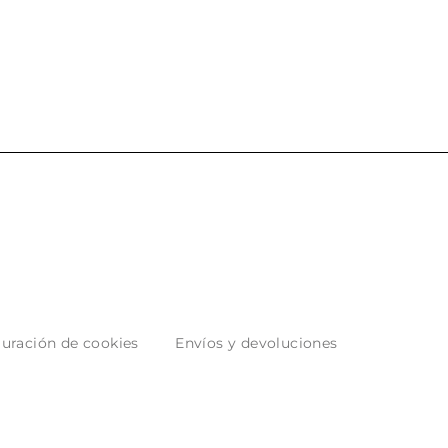
 los envíos y
entrega del producto.
paquetados.
uración de cookies
Envíos y devoluciones