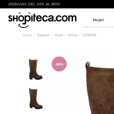
¡REBAJAS DEL 20% AL 80%!
Mujer
Inicio
Zapatos
Mujer
Botas
22281133
-50%