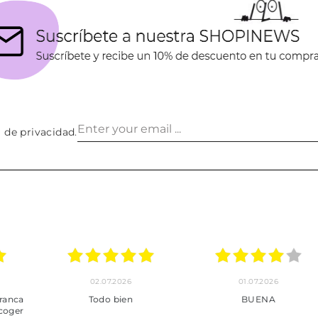
a de privacidad
.
30.06.2026
24.06.2026
23.06
ot perfecte
***
Pedido hec
enviado,