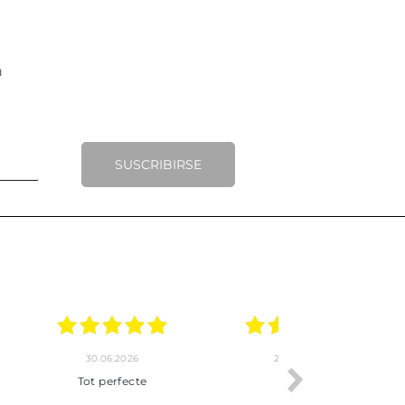
SUSCRIBIRSE
.2026
22.06.2026
20.06.2026
ho, pedido
Servicio muy completo
Envío rápid
 son muy
desde la compra hasta la