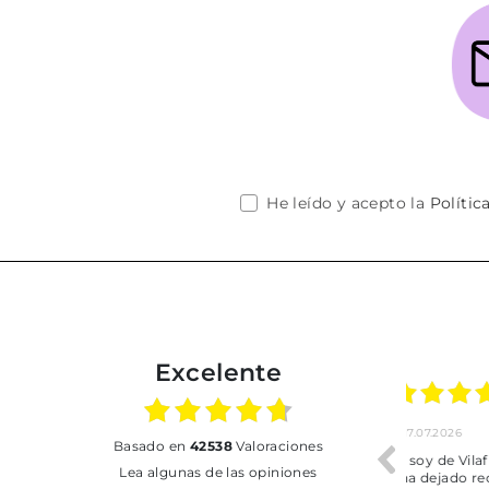
He leído y acepto la
Polític
Excelente
02.07.2026
01.07.2026
basado en
42538
Valoraciones
Todo bien
BUENA
T
Lea algunas de las opiniones