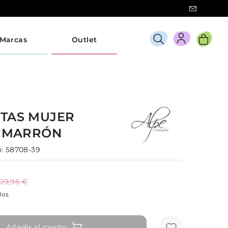
Marcas
Outlet
TAS
MUJER
3
MARRÓN
:
58708-39
109,95 €
dos
Añadir al carrito