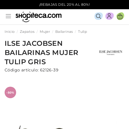
¡REBAJAS DEL 20% AL 80%!
0
Inicio
Zapatos
Mujer
Bailarinas
Tulip
ILSE JACOBSEN
BAILARINAS
MUJER
TULIP
GRIS
Código artículo:
62126-39
-50%