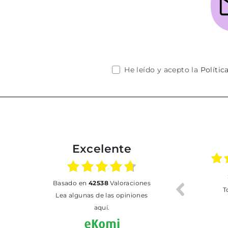
He leído y acepto la
Polític
Excelente
02.07.2026
01.07.2026
basado en
42538
Valoraciones
Todo bien
BUENA
T
Lea algunas de las opiniones
aquí.