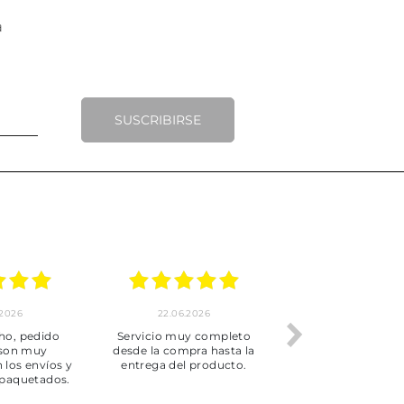
SUSCRIBIRSE
.2026
22.06.2026
20.06.2026
ho, pedido
Servicio muy completo
Envío rápid
 son muy
desde la compra hasta la
 los envíos y
entrega del producto.
paquetados.