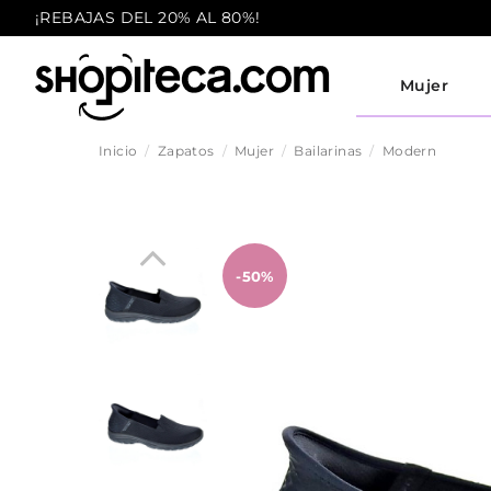
¡REBAJAS DEL 20% AL 80%!
Mujer
Inicio
Zapatos
Mujer
Bailarinas
Modern
-50%