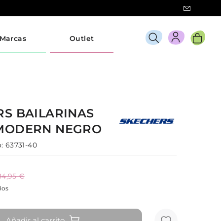
Marcas
Outlet
RS
BAILARINAS
MODERN
NEGRO
:
63731-40
84,95 €
dos
Añadir al carrito