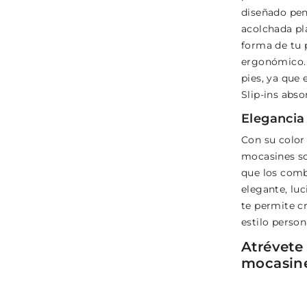
diseñado pe
acolchada pl
forma de tu 
ergonómico. 
pies, ya que
Slip-ins abs
Elegancia 
Con su color
mocasines so
que los comb
elegante, luc
te permite cr
estilo person
Atrévete
mocasine