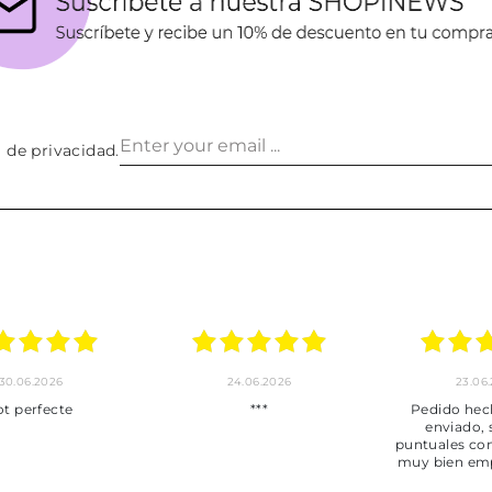
a de privacidad
.
30.06.2026
24.06.2026
23.06
ot perfecte
***
Pedido hec
enviado,
puntuales con
muy bien em