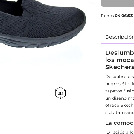
Tienes
04:06:52
Descripció
Deslumbr
los moca
Skecher
Descubre una
negros Slip-
zapatos fusi
un diseño mo
ofrece Skech
sido tan senci
La comod
¡Di adiós a 