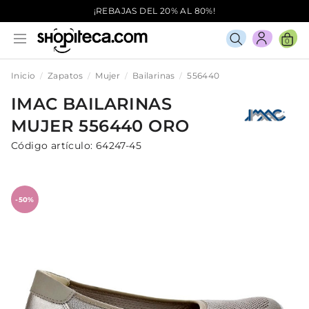
¡REBAJAS DEL 20% AL 80%!
0
Inicio
Zapatos
Mujer
Bailarinas
556440
IMAC
BAILARINAS
MUJER
556440
ORO
Código artículo:
64247-45
-50%