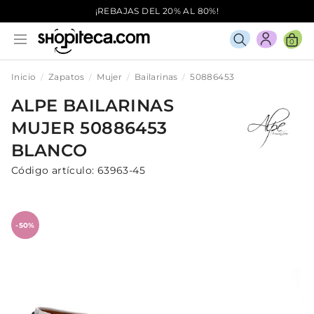
¡REBAJAS DEL 20% AL 80%!
0
Inicio
Zapatos
Mujer
Bailarinas
50886453
ALPE
BAILARINAS
MUJER
50886453
BLANCO
Código artículo:
63963-45
-50%