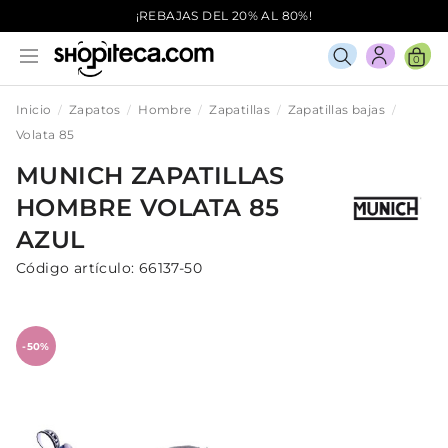
¡REBAJAS DEL 20% AL 80%!
0
Inicio
Zapatos
Hombre
Zapatillas
Zapatillas bajas
Volata 85
MUNICH
ZAPATILLAS
HOMBRE
VOLATA 85
AZUL
Código artículo:
66137-50
-50%