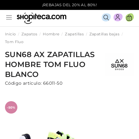
¡REBAJAS DEL 20% AL 80%!
0
Inicio
Zapatos
Hombre
Zapatillas
Zapatillas bajas
Tom Fluo
SUN68 AX
ZAPATILLAS
HOMBRE
TOM FLUO
BLANCO
Código artículo:
66011-50
-50%