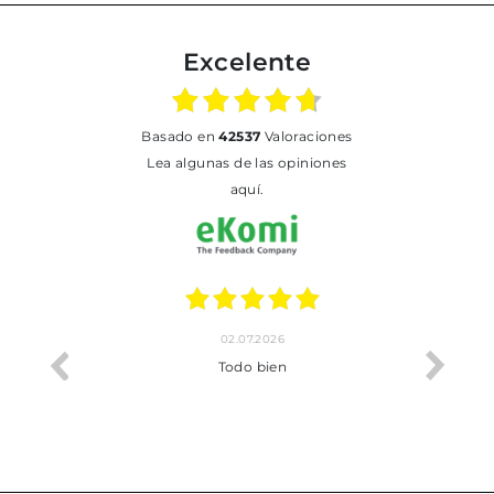
Excelente
basado en
42537
Valoraciones
Lea algunas de las opiniones
aquí.
02.07.2026
o me ha
Todo bien