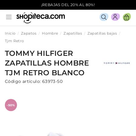
¡REBAJAS DEL 20% AL 80%!
0
Inicio
Zapatos
Hombre
Zapatillas
Zapatillas bajas
Tjm Retro
TOMMY HILFIGER
ZAPATILLAS
HOMBRE
TJM RETRO
BLANCO
Código artículo:
63973-50
-50%