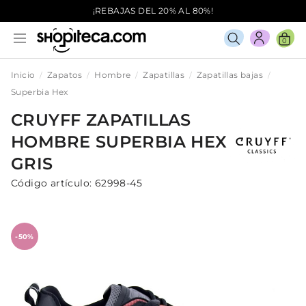
¡REBAJAS DEL 20% AL 80%!
0
Inicio
Zapatos
Hombre
Zapatillas
Zapatillas bajas
Superbia Hex
CRUYFF
ZAPATILLAS
HOMBRE
SUPERBIA HEX
GRIS
Código artículo:
62998-45
-50%