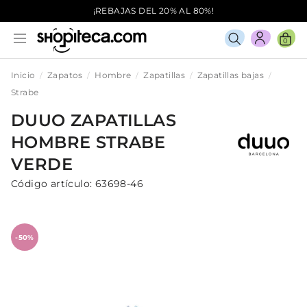
¡REBAJAS DEL 20% AL 80%!
0
Inicio
Zapatos
Hombre
Zapatillas
Zapatillas bajas
Strabe
DUUO
ZAPATILLAS
HOMBRE
STRABE
VERDE
Código artículo:
63698-46
-50%