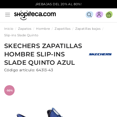
¡REBAJAS DEL 20% AL 80%!
0
Inicio
Zapatos
Hombre
Zapatillas
Zapatillas bajas
Slip-ins Slade Quinto
SKECHERS
ZAPATILLAS
HOMBRE
SLIP-INS
SLADE QUINTO
AZUL
Código artículo:
64313-43
-50%