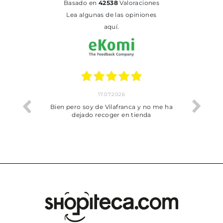
basado en
42538
Valoraciones
Lea algunas de las opiniones
aquí.
17.07.2026
he trobat
Bien pero soy de Vilafranca y no me ha
dejado recoger en tienda