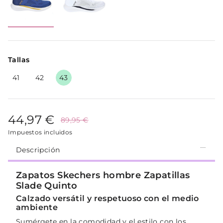
Tallas
41
42
43
44,97 €
89,95 €
Impuestos incluidos
Descripción
Zapatos Skechers hombre Zapatillas
Slade Quinto
Calzado versátil y respetuoso con el medio
ambiente
Sumérgete en la comodidad y el estilo con los