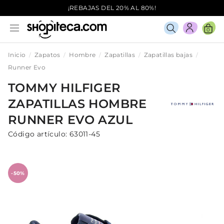
¡REBAJAS DEL 20% AL 80%!
0
Inicio
Zapatos
Hombre
Zapatillas
Zapatillas bajas
Runner Evo
TOMMY HILFIGER
ZAPATILLAS
HOMBRE
RUNNER EVO
AZUL
Código artículo:
63011-45
-50%