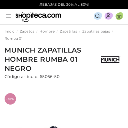
¡REBAJAS DEL 20% AL 80%!
0
Inicio
Zapatos
Hombre
Zapatillas
Zapatillas bajas
Rumba 01
MUNICH
ZAPATILLAS
HOMBRE
RUMBA 01
NEGRO
Código artículo:
65066-50
-50%