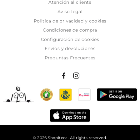
Atención al cliente
Aviso legal
Politica de privacidad y cookies
Condiciones de compra
Configuración de cookies
Envíos y devoluciones
Preguntas Frecuentes
© 2026 Shopiteca. All rights reserved.