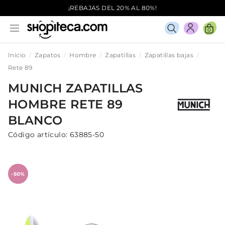
¡REBAJAS DEL 20% AL 80%!
0
Inicio
Zapatos
Hombre
Zapatillas
Zapatillas bajas
Rete 89
MUNICH
ZAPATILLAS
HOMBRE
RETE 89
BLANCO
Código artículo:
63885-50
-50%