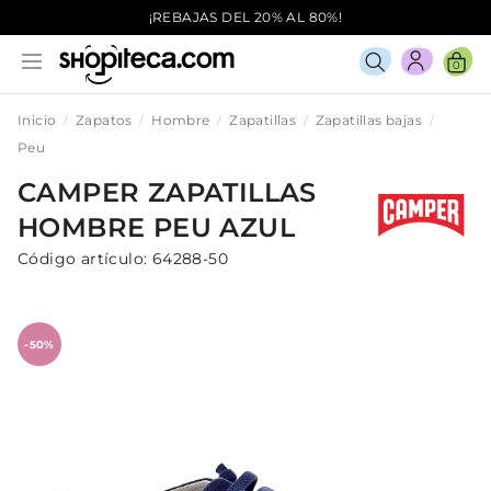
¡REBAJAS DEL 20% AL 80%!
0
Inicio
Zapatos
Hombre
Zapatillas
Zapatillas bajas
Peu
CAMPER
ZAPATILLAS
HOMBRE
PEU
AZUL
Código artículo:
64288-50
-50%