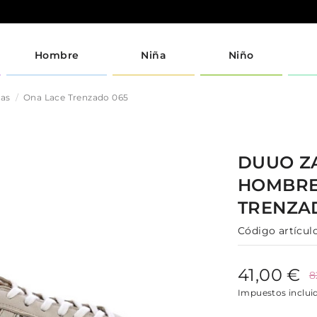
Hombre
Niña
Niño
jas
Ona Lace Trenzado 065
DUUO
Z
HOMBR
TRENZA
Código artículo
41,00 €
8
Impuestos inclui