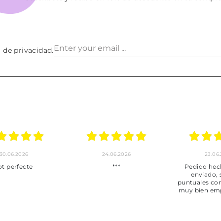
a de privacidad
.
30.06.2026
24.06.2026
23.06
ot perfecte
***
Pedido hec
enviado,
puntuales con
muy bien em