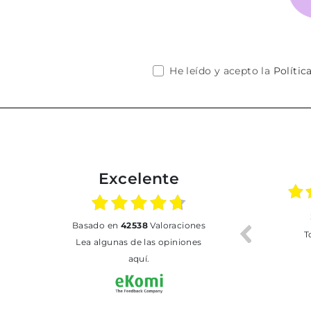
He leído y acepto la
Polític
Excelente
02.07.2026
01.07.2026
basado en
42538
Valoraciones
Todo bien
BUENA
T
Lea algunas de las opiniones
aquí.