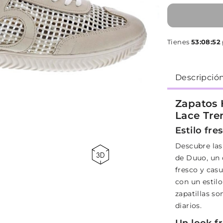
Tienes
53:08:51
p
Descripció
Zapatos 
Lace Tre
Estilo fre
Descubre las
de Duuo, un 
fresco y cas
con un estilo
zapatillas s
diarios.
Un look f