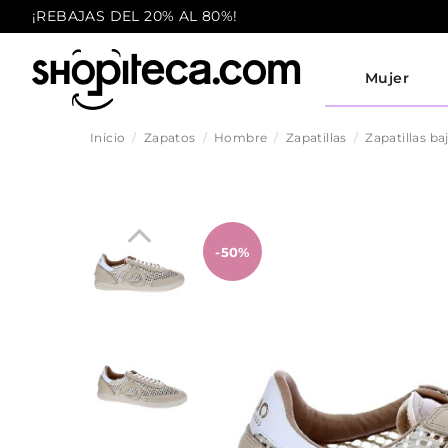
¡REBAJAS DEL 20% AL 80%!
Mujer
Inicio
Zapatos
Hombre
Zapatillas
Zapatillas ba
-50%