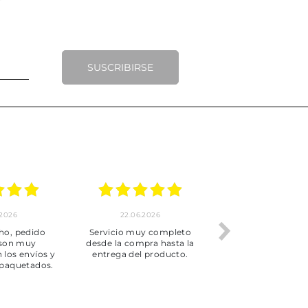
SUSCRIBIRSE
.2026
22.06.2026
20.06.2026
ho, pedido
Servicio muy completo
Envío rápid
 son muy
desde la compra hasta la
 los envíos y
entrega del producto.
paquetados.