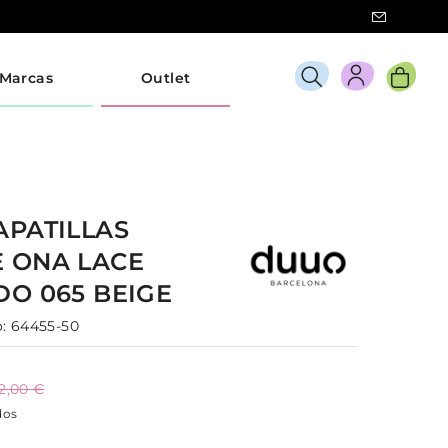
Marcas
Outlet
APATILLAS
E
ONA LACE
DO 065
BEIGE
:
64455-50
2,00 €
dos