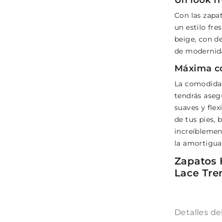
Con las zapa
un estilo fr
beige, con de
de modernida
Máxima c
La comodidad 
tendrás aseg
suaves y flex
de tus pies,
increíblemen
la amortigua
Zapatos 
Lace Tr
Detalles de