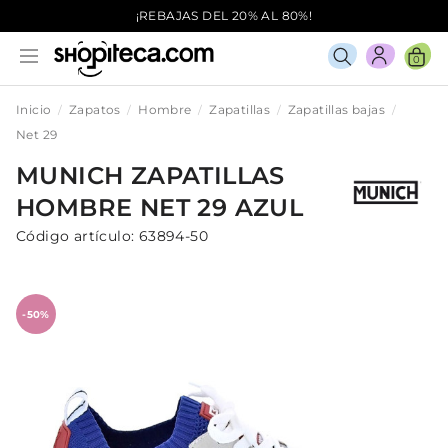
¡REBAJAS DEL 20% AL 80%!
0
Inicio
Zapatos
Hombre
Zapatillas
Zapatillas bajas
Net 29
MUNICH
ZAPATILLAS
HOMBRE
NET 29
AZUL
Código artículo:
63894-50
-50%