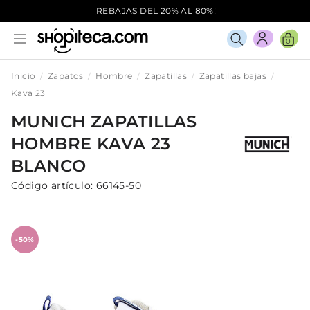
¡REBAJAS DEL 20% AL 80%!
0
Inicio
Zapatos
Hombre
Zapatillas
Zapatillas bajas
Kava 23
MUNICH
ZAPATILLAS
HOMBRE
KAVA 23
BLANCO
Código artículo:
66145-50
-50%