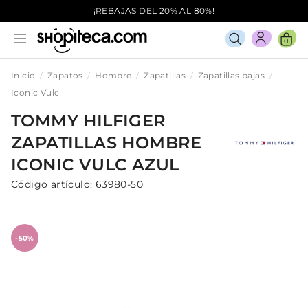
¡REBAJAS DEL 20% AL 80%!
0
Inicio
Zapatos
Hombre
Zapatillas
Zapatillas bajas
Iconic Vulc
TOMMY HILFIGER
ZAPATILLAS
HOMBRE
ICONIC VULC
AZUL
Código artículo:
63980-50
-50%