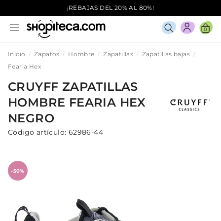
¡REBAJAS DEL 20% AL 80%!
0
Inicio
Zapatos
Hombre
Zapatillas
Zapatillas bajas
Fearia Hex
CRUYFF
ZAPATILLAS
HOMBRE
FEARIA HEX
NEGRO
Código artículo:
62986-44
-50%