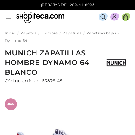
¡REBAJAS DEL 20% AL 80%!
0
Inicio
Zapatos
Hombre
Zapatillas
Zapatillas bajas
Dynamo 64
MUNICH
ZAPATILLAS
HOMBRE
DYNAMO 64
BLANCO
Código artículo:
63876-45
-50%