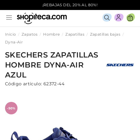
¡REBAJAS DEL 20% AL 80%!
0
Inicio
Zapatos
Hombre
Zapatillas
Zapatillas bajas
Dyna-Air
SKECHERS
ZAPATILLAS
HOMBRE
DYNA-AIR
AZUL
Código artículo:
62372-44
-50%