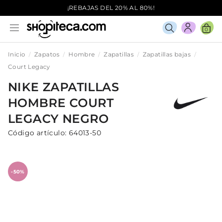
¡REBAJAS DEL 20% AL 80%!
0
Inicio
Zapatos
Hombre
Zapatillas
Zapatillas bajas
Court Legacy
NIKE
ZAPATILLAS
HOMBRE
COURT
LEGACY
NEGRO
Código artículo:
64013-50
-50%