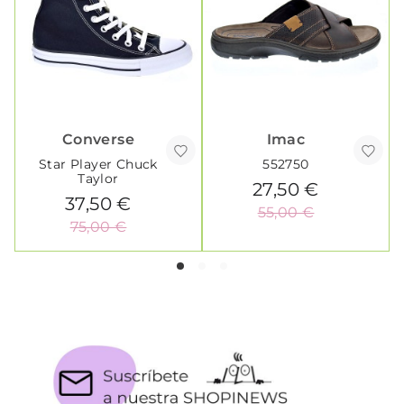
Converse
Imac
Star Player Chuck
552750
Taylor
27,50 €
37,50 €
55,00 €
75,00 €