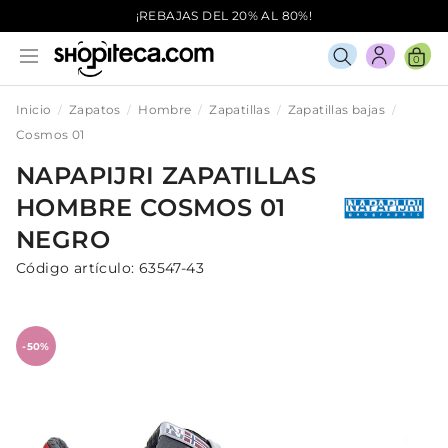
¡REBAJAS DEL 20% AL 80%!
0
Inicio
Zapatos
Hombre
Zapatillas
Zapatillas bajas
Cosmos 01
NAPAPIJRI
ZAPATILLAS
HOMBRE
COSMOS 01
NEGRO
Código artículo:
63547-43
-50%