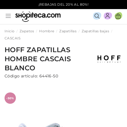
¡REBAJAS DEL 20% AL 80%!
0
Inicio
Zapatos
Hombre
Zapatillas
Zapatillas bajas
CASCAIS
HOFF
ZAPATILLAS
HOMBRE
CASCAIS
BLANCO
Código artículo:
64416-50
-50%