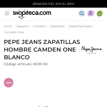
¡REBAJAS DEL 20% AL 80%!
0
Inicio
Zapatos
Hombre
Zapatillas
Zapatillas bajas
Camden One
PEPE JEANS
ZAPATILLAS
HOMBRE
CAMDEN ONE
BLANCO
Código artículo:
65131-50
-50%