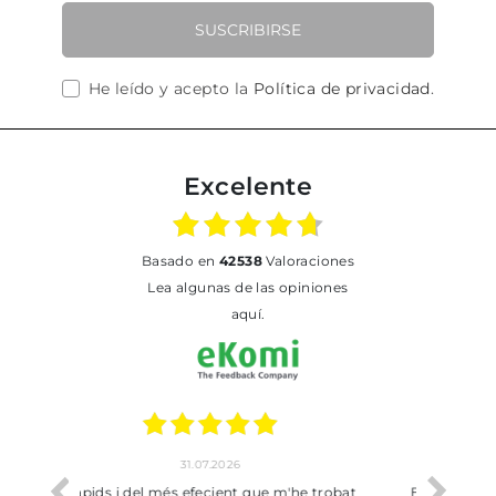
SUSCRIBIRSE
He leído y acepto la
Política de privacidad
.
Excelente
basado en
42538
Valoraciones
Lea algunas de las opiniones
aquí.
17.07.2026
he trobat
Bien pero soy de Vilafranca y no me ha