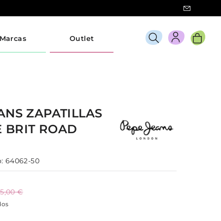
Marcas
Outlet
EANS
ZAPATILLAS
E
BRIT ROAD
:
64062-50
5,00 €
dos