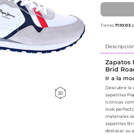
Tienes
71:10:03
p
Descripció
Zapatos
Brid Roa
Ir a la mo
Descubre la 
zapatillas Pe
icónicas com
look perfect
materiales d
zapatillas B
destacar su e