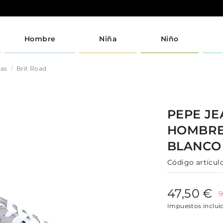
Hombre
Niña
Niño
jas
Brit Road
PEPE J
HOMBR
BLANCO
Código artículo
47,50 €
9
Impuestos inclui