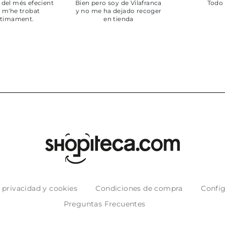
ot perfecte
***
Pedido hec
enviado,
puntuales con
muy bien em
e privacidad y cookies
Condiciones de compra
Config
Preguntas Frecuentes