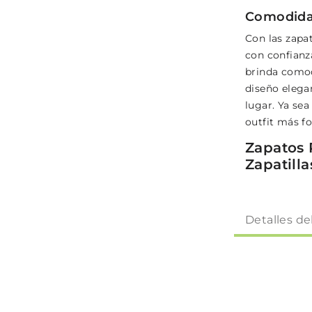
Comodidad
Con las zapa
con confianza
brinda comod
diseño elegan
lugar. Ya se
outfit más fo
Zapatos
Zapatill
Detalles de