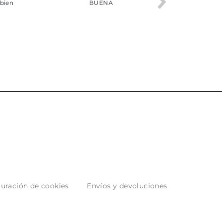
ho, pedido
Servicio muy completo
Envío rápid
 son muy
desde la compra hasta la
 los envíos y
entrega del producto.
paquetados.
uración de cookies
Envíos y devoluciones