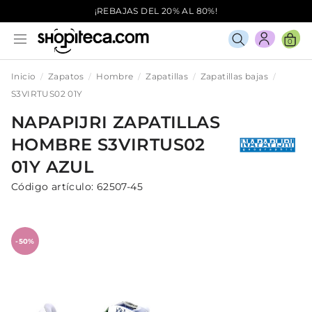
¡REBAJAS DEL 20% AL 80%!
0
Inicio
Zapatos
Hombre
Zapatillas
Zapatillas bajas
S3VIRTUS02 01Y
NAPAPIJRI
ZAPATILLAS
HOMBRE
S3VIRTUS02
01Y
AZUL
Código artículo:
62507-45
-50%