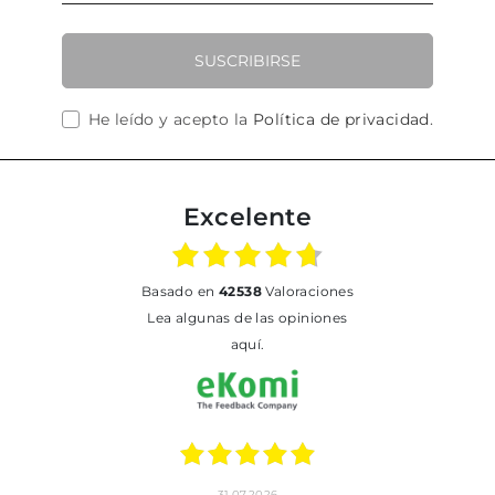
SUSCRIBIRSE
He leído y acepto la
Política de privacidad
.
Excelente
basado en
42538
Valoraciones
Lea algunas de las opiniones
aquí.
1.07.2026
17.07.2026