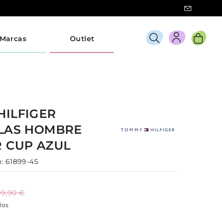
Marcas
Outlet
HILFIGER
LLAS
HOMBRE
R CUP
AZUL
:
61899-45
99,90 €
dos