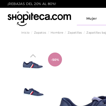
¡REBAJAS DEL 20% AL 80%!
Mujer
Inicio
Zapatos
Hombre
Zapatillas
Zapatillas ba
-50%