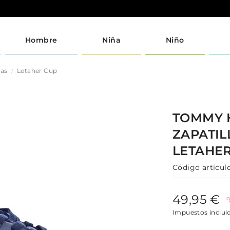
Hombre
Niña
Niño
jas
Letaher Cup
TOMMY 
ZAPATI
LETAHE
Código artículo
49,95 €
Impuestos inclui