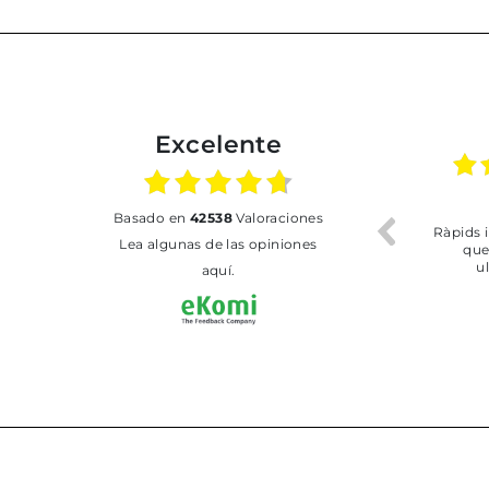
Excelente
02.07.2026
01.07.2026
basado en
42538
Valoraciones
Todo bien
BUENA
T
Lea algunas de las opiniones
aquí.