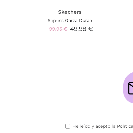
Skechers
Slip-ins Garza Duran
49,98 €
99,95 €
Añadir al carrito
He leído y acepto la
Polític