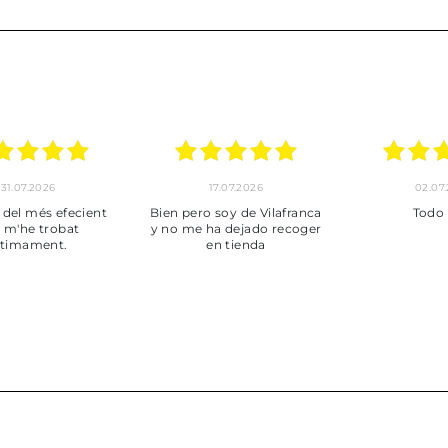
30.06.2026
24.06.2026
23.06
ot perfecte
***
Pedido hec
enviado,
puntuales con
muy bien em