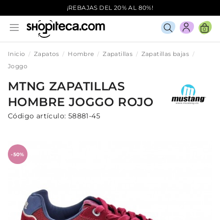
¡REBAJAS DEL 20% AL 80%!
0
Inicio
Zapatos
Hombre
Zapatillas
Zapatillas bajas
Joggo
MTNG
ZAPATILLAS
HOMBRE
JOGGO
ROJO
Código artículo:
58881-45
-50%